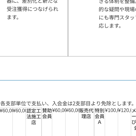
器に、差別化と新たな
きる体制を整備
受注獲得につなげられ
的な疑問や現場
ます。
にも専門スタッ
応します。
は各支部単位で支払い、入会金は2支部目より免除とします
賛助
販売代
特別
認定工
¥60,000
¥60,000
¥100,000
¥120,00
¥60,000
¥60,000
会員
理店
会員
法施工
Ａ
店