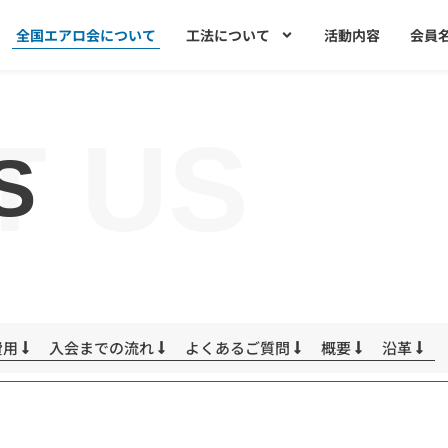
全国エアロ会について
工法について
活動内容
会員
T US
S
費用
入会までの流れ
よくあるご質問
概要
沿革