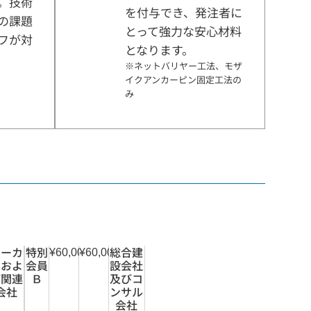
。技術
を付与でき、発注者に
の課題
とって強力な安心材料
フが対
となります。
※ネットバリヤー工法、モザ
イクアンカーピン固定工法の
み
。
メーカ
特別
総合建
0
¥60,000
¥60,000
ーおよ
会員
設会社
び関連
Ｂ
及びコ
会社
ンサル
会社