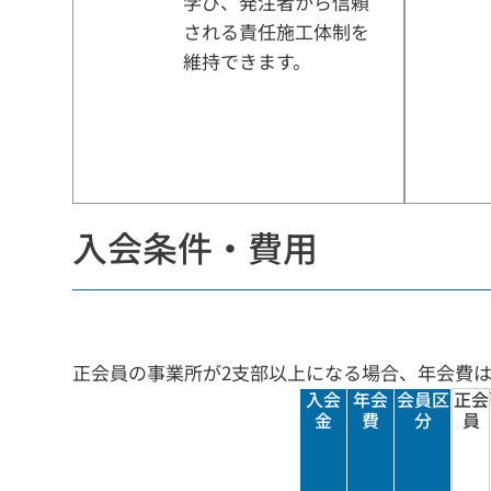
学び、発注者から信頼
される責任施工体制を
維持できます。
入会条件・費用
正会員の事業所が2支部以上になる場合、年会費
入会
年会
会員区
正会
金
費
分
員