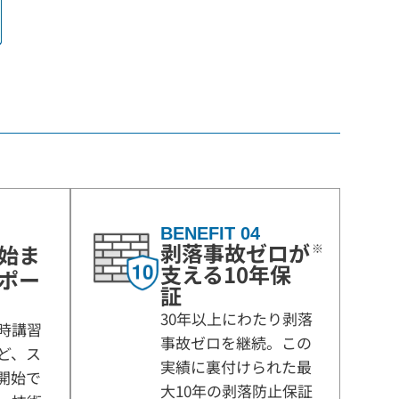
BENEFIT 04
剥落事故ゼロが
始ま
※
支える10年保
ポー
証
30年以上にわたり剥落
時講習
事故ゼロを継続。この
ど、ス
実績に裏付けられた最
開始で
大10年の剥落防止保証